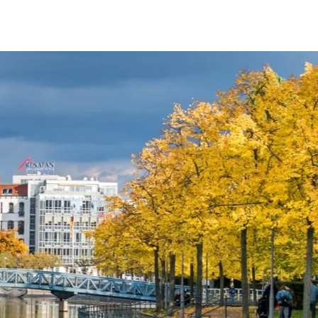
fen
Standorte
Karriere
Ratgeber