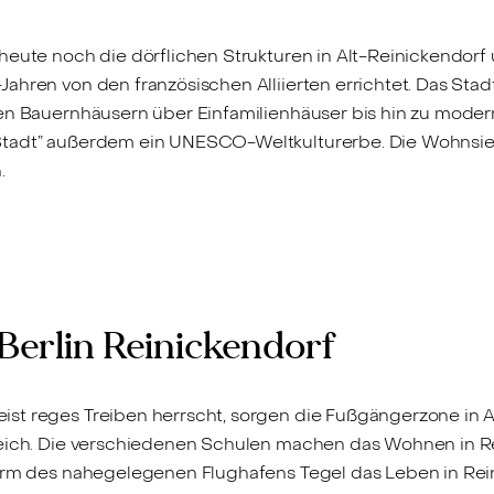
heute noch die dörflichen Strukturen in Alt-Reinickendorf 
ahren von den französischen Alliierten errichtet. Das Sta
en Bauernhäusern über Einfamilienhäuser bis hin zu modern
 Stadt” außerdem ein UNESCO-Weltkulturerbe. Die Wohnsi
.
erlin Reinickendorf
st reges Treiben herrscht, sorgen die Fußgängerzone in A
leich. Die verschiedenen Schulen machen das Wohnen in Rei
ärm des nahegelegenen Flughafens Tegel das Leben in Reini