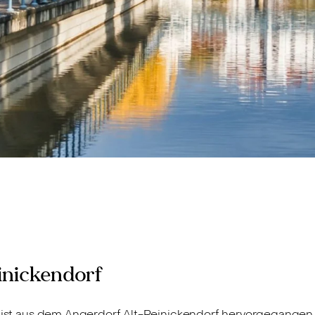
inickendorf
rf ist aus dem Angerdorf Alt-Reinickendorf hervorgegange