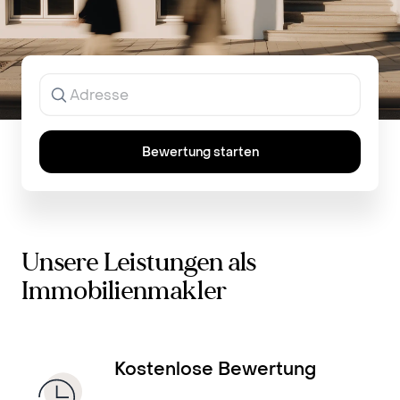
Jetzt Immobilie kostenfrei bewerten
Ergebnisse
werden
während
der
Eingabe
Bewertung starten
angezeigt.
Unsere Leistungen als
Immobilienmakler
Kostenlose Bewertung