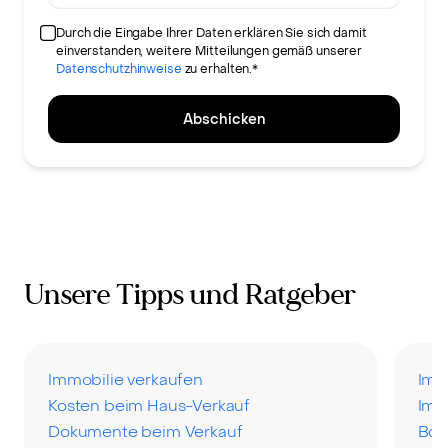
Durch die Eingabe Ihrer Daten erklären Sie sich damit
einverstanden, weitere Mitteilungen gemäß unserer
Datenschutzhinweise
zu erhalten.*
Abschicken
Unsere Tipps und Ratgeber
Immobilie verkaufen
Imm
Kosten beim Haus-Verkauf
Imm
Dokumente beim Verkauf
Bod