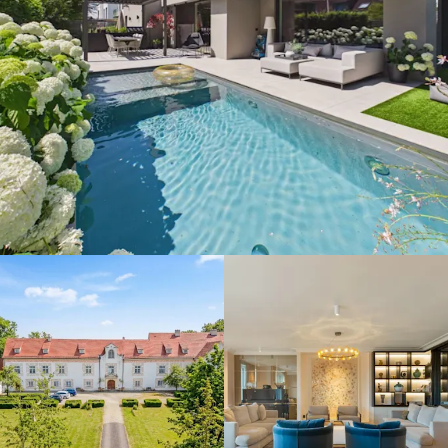
Eberhardzell,
88436 -
14.700.000 €