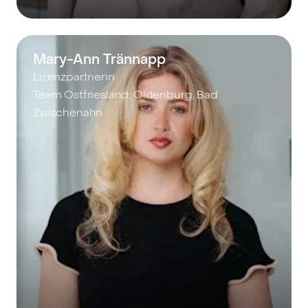
Mary-Ann Trännapp
Lizenzpartnerin
Team Ostfriesland, Oldenburg, Bad
Zwischenahn