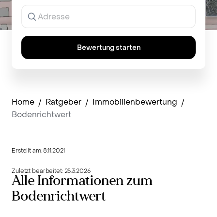
Ergebnisse
werden
während
der
Eingabe
Bewertung starten
angezeigt.
Home
/
Ratgeber
/
Immobilienbewertung
/
Bodenrichtwert
Erstellt am:
8.11.2021
Zuletzt bearbeitet:
25.3.2026
Alle Informationen zum
Bodenrichtwert