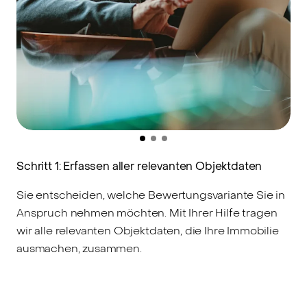
Schritt 1: Erfassen aller relevanten Objektdaten
S
Sie entscheiden, welche Bewertungsvariante Sie in
A
Anspruch nehmen möchten. Mit Ihrer Hilfe tragen
M
wir alle relevanten Objektdaten, die Ihre Immobilie
V
ausmachen, zusammen.