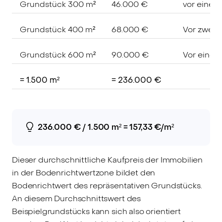
Grundstück 300 m²
46.000 €
vor einem
Grundstück 400 m²
68.000 €
Vor zwei 
Grundstück 600 m²
90.000 €
Vor einem
= 1.500 m²
= 236.000 €
236.000 € / 1.500 m² = 157,33 €/m²
Dieser durchschnittliche Kaufpreis der Immobilien
in der Bodenrichtwertzone bildet den
Bodenrichtwert des repräsentativen Grundstücks.
An diesem Durchschnittswert des
Beispielgrundstücks kann sich also orientiert