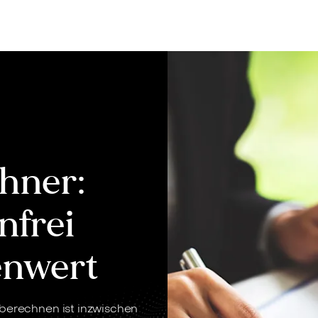
Bewerten
Verkaufen
Kau
hner:
nfrei
enwert
 berechnen ist inzwischen