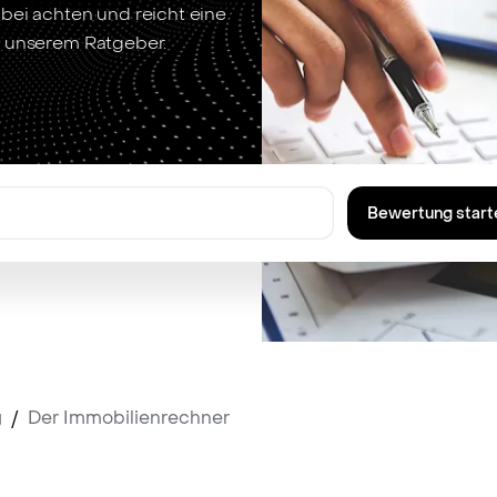
bei achten und reicht eine
n unserem Ratgeber.
Bewertung start
g
/
Der Immobilienrechner