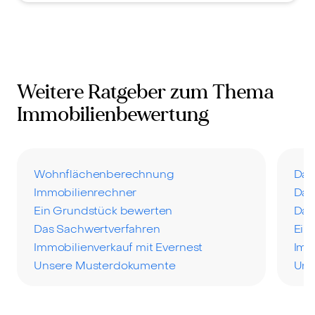
Weitere Ratgeber zum Thema
Immobilienbewertung
Wohnflächenberechnung
Das
Immobilienrechner
Das
Ein Grundstück bewerten
Das
Das Sachwertverfahren
Ein
Immobilienverkauf mit Evernest
Imm
Unsere Musterdokumente
Uns