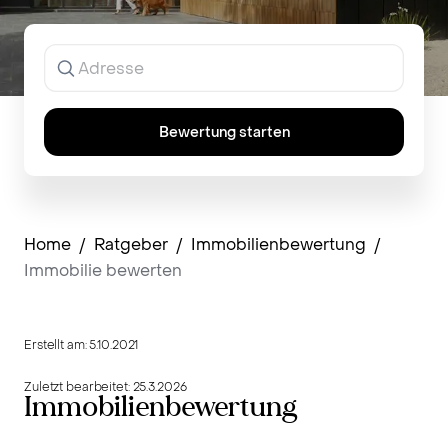
Ergebnisse
werden
während
der
Eingabe
Bewertung starten
angezeigt.
Home
/
Ratgeber
/
Immobilienbewertung
/
Immobilie bewerten
Erstellt am:
5.10.2021
Zuletzt bearbeitet:
25.3.2026
Immobilienbewertung