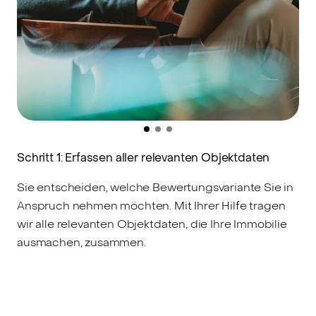
Schritt 1: Erfassen aller relevanten Objektdaten
S
Sie entscheiden, welche Bewertungsvariante Sie in
A
Anspruch nehmen möchten. Mit Ihrer Hilfe tragen
M
wir alle relevanten Objektdaten, die Ihre Immobilie
V
ausmachen, zusammen.