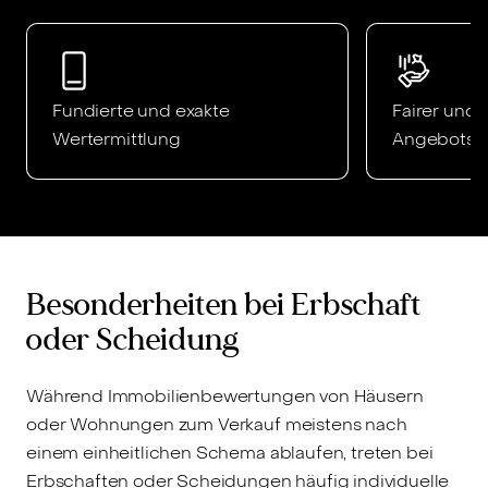
Fundierte und exakte
Fairer und 
Wertermittlung
Angebotspr
Besonderheiten bei Erbschaft
oder Scheidung
Während Immobilienbewertungen von Häusern
oder Wohnungen zum Verkauf meistens nach
einem einheitlichen Schema ablaufen, treten bei
Erbschaften oder Scheidungen häufig individuelle