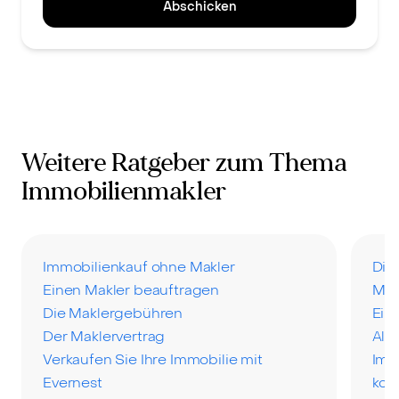
Abschicken
Weitere Ratgeber zum Thema
Immobilienmakler
Immobilienkauf ohne Makler
Die
Einen Makler beauftragen
Mak
Die Maklergebühren
Ein
Der Maklervertrag
All
Verkaufen Sie Ihre Immobilie mit
Imm
Evernest
kos