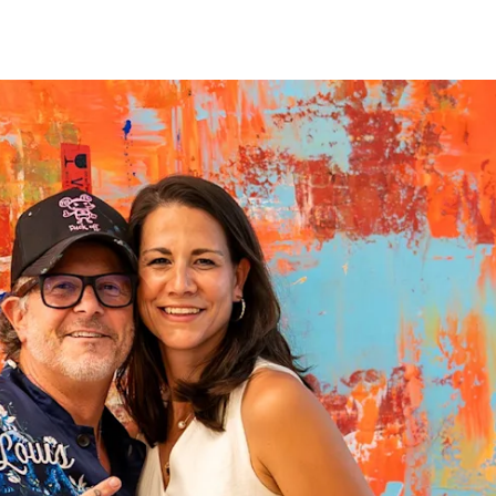
fen
Standorte
Karriere
Ratgeber