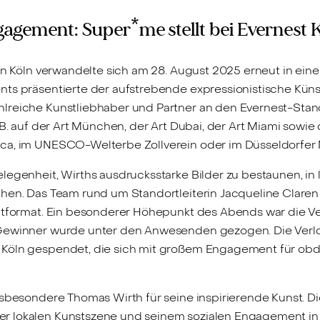
Engagement: Super*me stellt bei Evernest 
in Köln verwandelte sich am 28. August 2025 erneut in eine
nts präsentierte der aufstrebende expressionistische Küns
reiche Kunstliebhaber und Partner an den Evernest-Stando
.B. auf der Art München, der Art Dubai, der Art Miami sowi
rca, im UNESCO-Welterbe Zollverein oder im Düsseldorfer
elegenheit, Wirths ausdrucksstarke Bilder zu bestaunen, i
chen. Das Team rund um Standortleiterin Jacqueline Clare
ntformat. Ein besonderer Höhepunkt des Abends war die Ve
 Gewinner wurde unter den Anwesenden gezogen. Die Verlo
n Köln gespendet, die sich mit großem Engagement für 
nsbesondere Thomas Wirth für seine inspirierende Kunst. D
r lokalen Kunstszene und seinem sozialen Engagement in