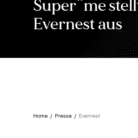
Super*me stell
Evernest aus
Home
/
Presse
/
Evernest