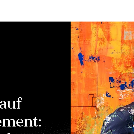
Bewerten
Verkaufen
Kau
 auf
ement: