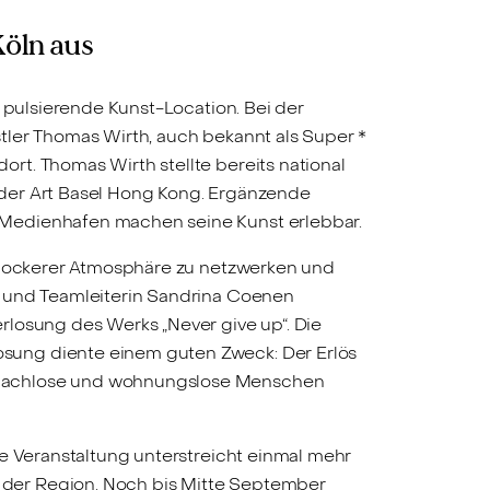
Köln aus
 pulsierende Kunst-Location. Bei der
tler Thomas Wirth, auch bekannt als Super *
rt. Thomas Wirth stellte bereits national
e der Art Basel Hong Kong. Ergänzende
 Medienhafen machen seine Kunst erlebbar.
n lockerer Atmosphäre zu netzwerken und
n und Teamleiterin Sandrina Coenen
rlosung des Werks „Never give up“. Die
sung diente einem guten Zweck: Der Erlös
obdachlose und wohnungslose Menschen
ie Veranstaltung unterstreicht einmal mehr
 der Region. Noch bis Mitte September