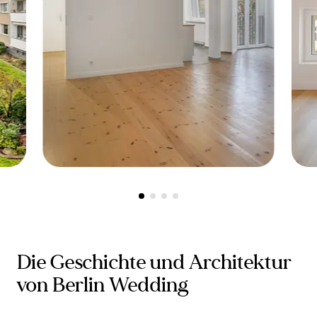
Berlin-Wedding, 13347 -
Verkauft
B
-
Bezugsfreie, modernisierte
D
1-Zimmer-Wohnung mit
Aufzug im Leopoldkiez
m
Die Geschichte und Architektur
von Berlin Wedding