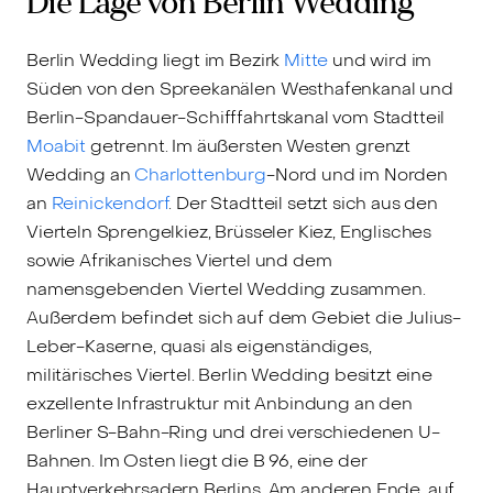
Die Lage von Berlin Wedding
Berlin Wedding liegt im Bezirk
Mitte
und wird im
Süden von den Spreekanälen Westhafenkanal und
Berlin-Spandauer-Schifffahrtskanal vom Stadtteil
Moabit
getrennt. Im äußersten Westen grenzt
Wedding an
Charlottenburg
-Nord und im Norden
an
Reinickendorf
. Der Stadtteil setzt sich aus den
Vierteln Sprengelkiez, Brüsseler Kiez, Englisches
sowie Afrikanisches Viertel und dem
namensgebenden Viertel Wedding zusammen.
Außerdem befindet sich auf dem Gebiet die Julius-
Leber-Kaserne, quasi als eigenständiges,
militärisches Viertel. Berlin Wedding besitzt eine
exzellente Infrastruktur mit Anbindung an den
Berliner S-Bahn-Ring und drei verschiedenen U-
Bahnen. Im Osten liegt die B 96, eine der
Hauptverkehrsadern Berlins. Am anderen Ende, auf