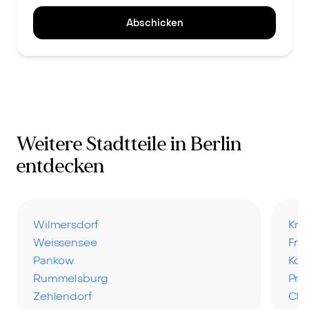
Abschicken
Weitere Stadtteile in Berlin
entdecken
Wilmersdorf
Kre
Weissensee
Fri
Pankow
Köp
Rummelsburg
Pre
Zehlendorf
Cha