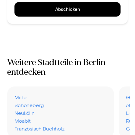
Abschicken
Weitere Stadtteile in Berlin
entdecken
Mitte
Ges
Schöneberg
Altg
Neukölln
Lic
Moabit
Ru
Französisch Buchholz
Gru