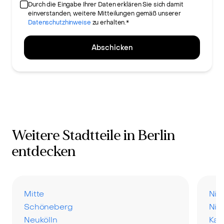
Durch die Eingabe Ihrer Daten erklären Sie sich damit
einverstanden, weitere Mitteilungen gemäß unserer
Datenschutzhinweise
zu erhalten.*
Abschicken
Weitere Stadtteile in Berlin
entdecken
Mitte
Nie
Schöneberg
Nik
Neukölln
Karl