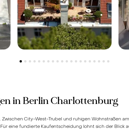
Berlin-Charlottenburg, 10719 -
B
2.950.000 €
1
Exklusives Penthouse
mit 360°-
T
Aufdachterrasse in
P
n in Berlin Charlottenburg
Ku’damm-Nähe
G
l. Zwischen City-West-Trubel und ruhigen Wohnstraßen am
2
ür eine fundierte Kaufentscheidung lohnt sich der Blick a