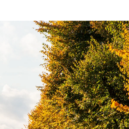
fen
Standorte
Karriere
Ratgeber