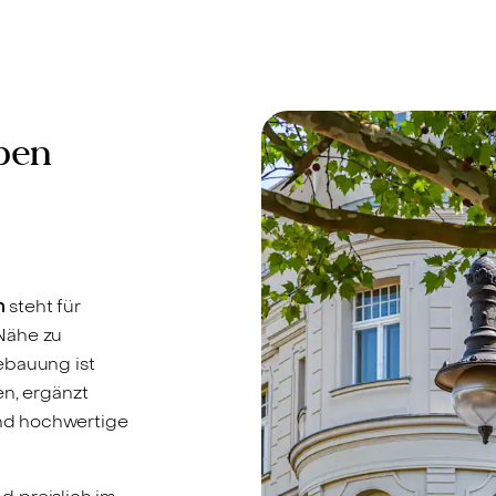
ben
m
steht für
Nähe zu
ebauung ist
en, ergänzt
nd hochwertige