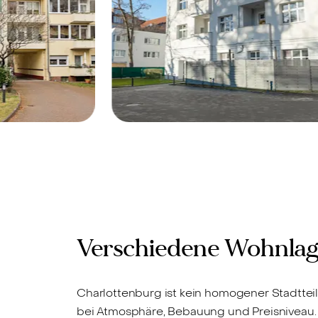
, 10587 -
Berlin-Charlottenburg, 14052 -
Verkauft
Studio-Apartment in
schöner
inziehen
Charlottenburger Lage!
Verschiedene Wohnlage
Charlottenburg ist kein homogener Stadttei
bei Atmosphäre, Bebauung und Preisniveau. F