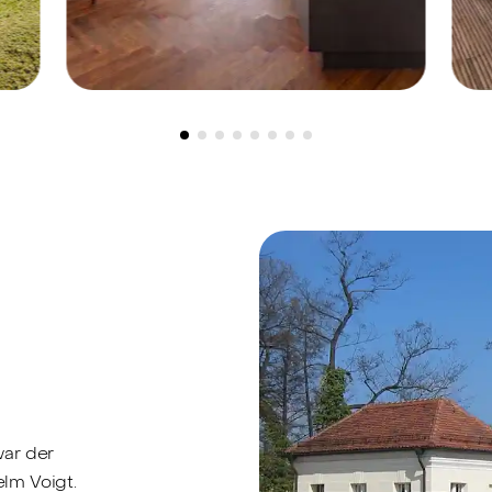
Berlin-Köpenick, 12555 -
869.000 €
B
-
Exklusiver Erstbezug im
neu ausgebauten
ik
Dachgeschoss
L
f
war der
lm Voigt.