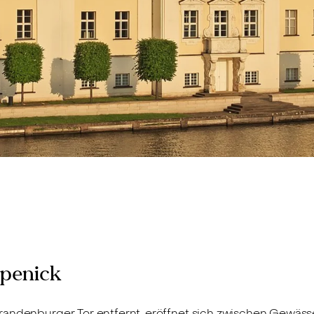
öpenick
randenburger Tor entfernt, eröffnet sich zwischen Gewäss