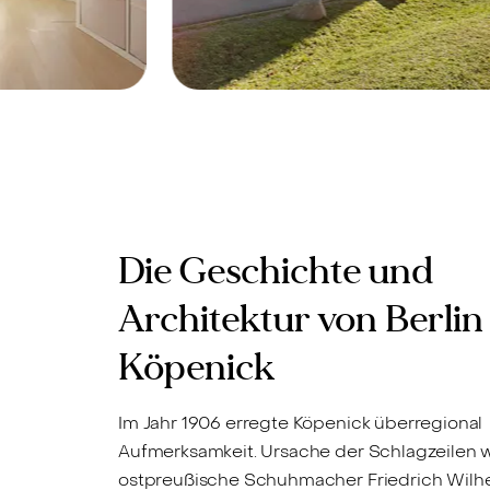
5 -
Verkauft
Berlin-Köpenick, 12555 -
Verkauft
le Single-
Lichterfüllte 2-Zimmer
wohnung
Loftwohnung in
sanierter Glanzfilmfabr
Die Geschichte und
in Köpenick
Architektur von Berlin
Köpenick
Im Jahr 1906 erregte Köpenick überregional
Aufmerksamkeit. Ursache der Schlagzeilen 
ostpreußische Schuhmacher Friedrich Wilhe