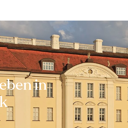
Bewerten
Verkaufen
Kau
eben in
ck