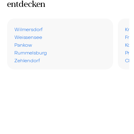
entdecken
Wilmersdorf
Kre
Weissensee
Fri
Pankow
Köp
Rummelsburg
Pre
Zehlendorf
Cha