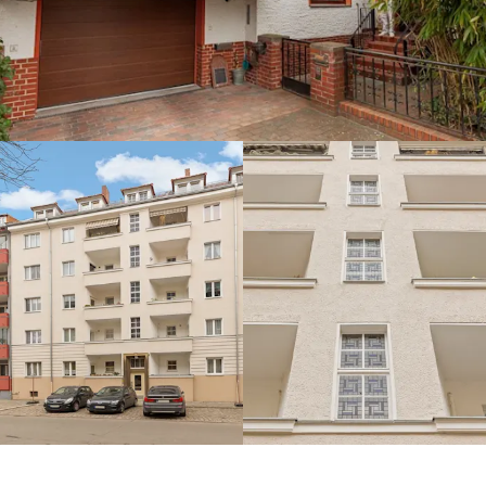
Berlin-
Spandau,
13581 -
Verkauft