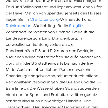
Gatow, Staaken, Kladow, Hakenfelde, Falkenhagener
Feld und Wilhelmstadt und liegt am westlichen Ufer
der Havel. Östlich von Spandau, jenseits des Flusses
liegen Berlin
Charlottenburg
-Wilmersdorf und
Reinickendorf
. Südlich liegt Berlin
Steglitz
-
Zehlendorf. Im Westen von Spandau verläuft die
Landesgrenze zum Land Brandenburg. In
ostwestlicher Richtung verlaufen die
Bundesstraßen B 5 und B 2 durch den Bezirk, im
südlichen Wilhelmstadt treffen sie aufeinander, von
dort führt die B 5 stadteinwärts bis nach Berlin-
Mitte. Auch mit öffentlichem Personenverkehr ist
Spandau gut angebunden, mitunter durch etliche
Regionalbahnverbindungen, die S-Bahn und die U-
Bahnlinie U7. Die Wasserstraßen Spandaus werden
nicht nur für Sport- und Freizeitaktivitäten genutzt,
sondern sind auch ein wichtiger Handels- und
Transportweg. Der Spandauer Südhafen ist ist der