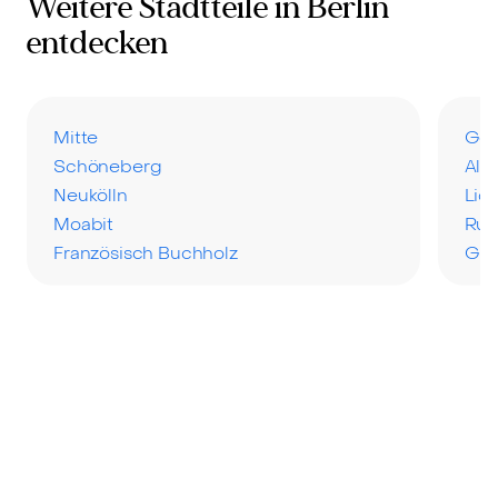
Weitere Stadtteile in Berlin
entdecken
Mitte
Ges
Schöneberg
Altg
Neukölln
Lic
Moabit
Ru
Französisch Buchholz
Gru