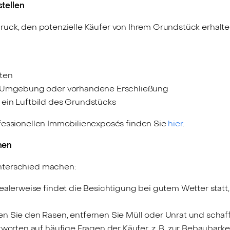
tellen
druck, den potenzielle Käufer von Ihrem Grundstück erhalten
ten
ve Umgebung oder vorhandene Erschließung
ein Luftbild des Grundstücks
ofessionellen Immobilienexposés finden Sie
hier
.
nen
nterschied machen:
ealerweise findet die Besichtigung bei gutem Wetter stat
 Sie den Rasen, entfernen Sie Müll oder Unrat und schaf
orten auf häufige Fragen der Käufer, z. B. zur Bebaubarkei