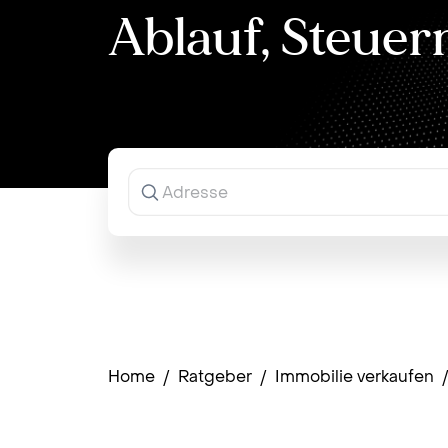
Ablauf, Steuer
Ergebnisse
werden
während
der
Eingabe
angezeigt.
Home
/
Ratgeber
/
Immobilie verkaufen