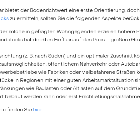
r bietet der Bodenrichtwert eine erste Orientierung, doch
ücks
zu ermitteln, sollten Sie die folgenden Aspekte berück
er solche in gefragten Wohngegenden erzielen höhere Pr
dstücks hat direkten Einfluss auf den Preis – größere Grun
richtung (z. B. nach Süden) und ein optimaler Zuschnitt k
kaufsmöglichkeiten, öffentlichem Nahverkehr oder Autobahn
erbebetriebe wie Fabriken oder vielbefahrene Straßen k
cke in Regionen mit einer guten Arbeitsmarktsituation sin
ränkungen wie Baulasten oder Altlasten auf dem Grundstüc
t bebaut werden kann oder erst Erschließungsmaßnahmen 
rte finden Sie
hier
.