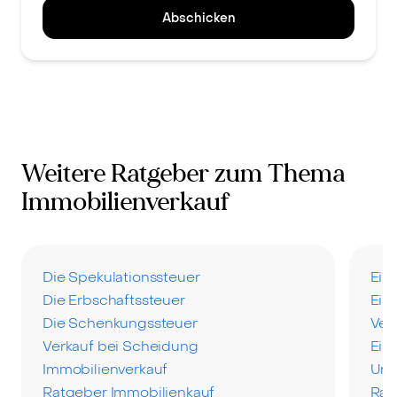
Abschicken
Weitere Ratgeber zum Thema
Immobilienverkauf
Die Spekulationssteuer
Ein
Die Erbschaftssteuer
Ein
Die Schenkungssteuer
Ver
Verkauf bei Scheidung
Ein
Immobilienverkauf
Uns
Ratgeber Immobilienkauf
Rat