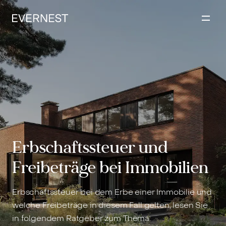
Inhalt
springen
Erbschaftssteuer und
Freibeträge bei Immobilien
Erbschaftssteuer bei dem Erbe einer Immobilie und
welche Freibeträge in diesem Fall gelten, lesen Sie
in folgendem Ratgeber zum Thema.