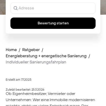
Ergebnisse
werden
während
der
Eingabe
Bewertung starten
angezeigt.
Home
/
Ratgeber
/
Energieberatung + energetische Sanierung
/
Individueller Sanierungsfahrplan
Erstellt am:
7.7.2023
Zuletzt bearbeitet:
25.3.2026
Ob Eigenheimbesitzer, Vermieter oder
Unternehmen: Wer eine Immobilie modernisieren
möchte, steht vor vielen Entscheidungen. Der