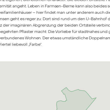
rnität angeht. Leben in Farmsen-Berne kann also beides se
weifamilienhäuser – hier findet man unter anderem auch di
msen geht es reger zu: Dort sind rund um den U-Bahnhof 
tz der imaginären Abgrenzung der beiden Ortsteile verbin
egehrten Pflaster macht: Die Vorliebe für stadtnahes und g
turverbundenes Wohnen. Der etwas umständliche Doppelnam
rtel liebevoll „Farbe“.