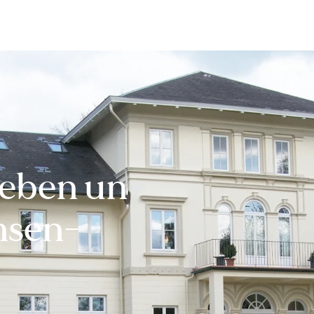
Bewerten
Verkaufen
Kau
eben un
msen-