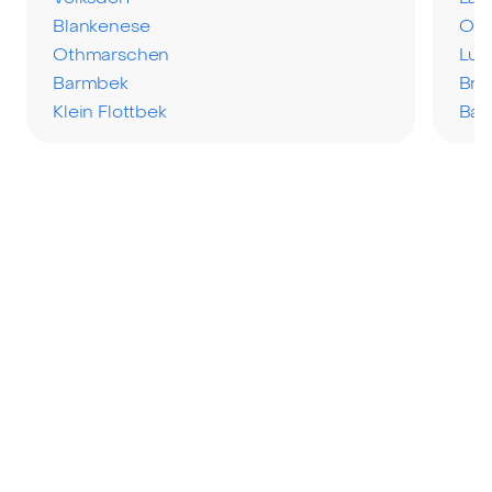
Blankenese
Osd
Othmarschen
Lur
Barmbek
Bra
Klein Flottbek
Bah