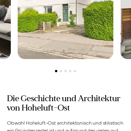
Eschweiler-Ost, 52249 -
Verkauft
E
Sanierungsbedürftiges
I
e
Denkmal mit Charme –
t
Reiheneckhaus mit Garten
v
Die Geschichte und Architektur
-
von Hoheluft-Ost
Obwohl Hoheluft-Ost architektonisch und stilistisch
ein Gründerviertel ist und aufgrund der vielen gut