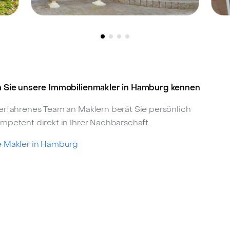
Hamburg-Langenhorn, 22415 -
H
379.000 €
V
Charmantes und
lichtdurchflutetes
W
 Sie unsere Immobilienmakler in Hamburg kennen
Endreihenhaus in
W
erfahrenes Team an Maklern berät Sie persönlich
bevorzugter Lage von
mpetent direkt in Ihrer Nachbarschaft.
Langenhorn
 Makler in Hamburg