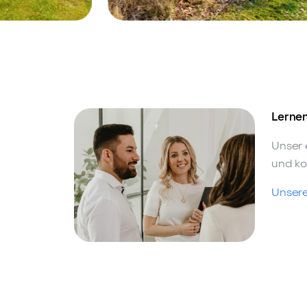
 22419 -
Hamburg-Langenhorn, 22419 -
Verkauft
m OxPark
Hochwertiges KfW70-
derne
Haus in Langenhorn
Lernen
fte (KfW
Unser 
und ko
Unsere