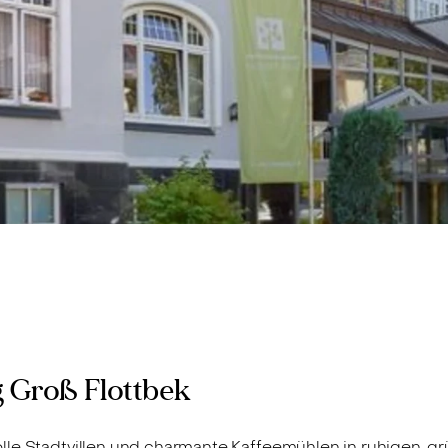
Groß Flottbek
lle Stadtvillen und charmante Kaffeemühlen in ruhigen, gr