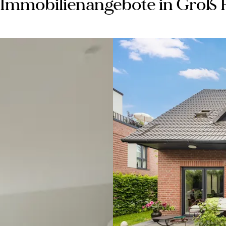
Immobilienangebote in Groß 
Hamburg
Groß
Flottbek,
22607
-
579.000 
Behagl
trifft
Weitbl
–
Wohn
in