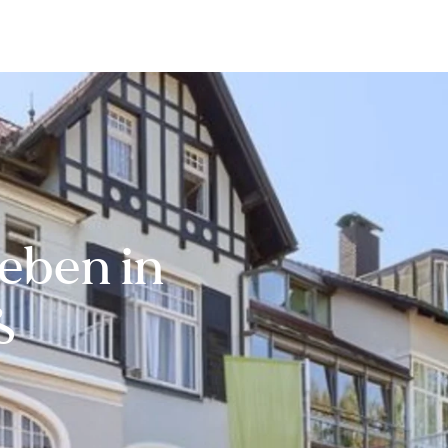
Bewerten
Verkaufen
Kau
eben in
ß