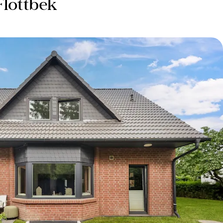
Flottbek
-
€
ichkeit
ick
en