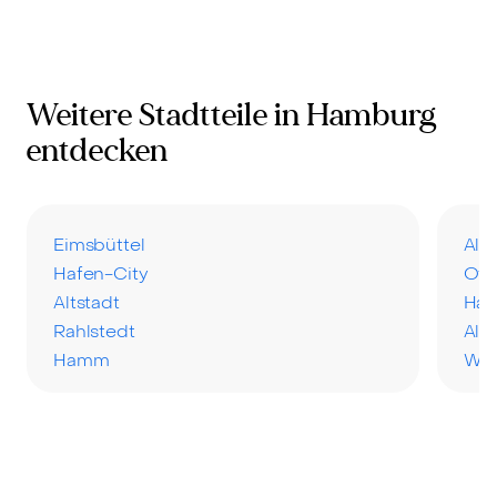
Weitere Stadtteile in Hamburg
entdecken
Eimsbüttel
Alt
Hafen-City
Ott
Altstadt
Har
Rahlstedt
Als
Hamm
Wa