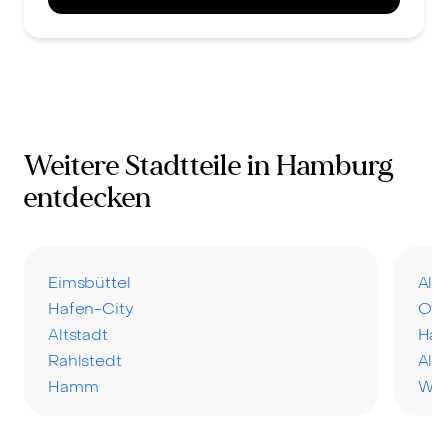
Weitere Stadtteile in Hamburg
entdecken
Eimsbüttel
Alt
Hafen-City
Ott
Altstadt
Har
Rahlstedt
Als
Hamm
Wa