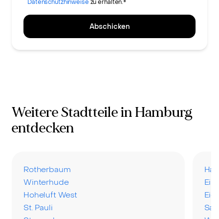
Datenschutzhinweise
zu erhalten.*
Abschicken
Weitere Stadtteile in Hamburg
entdecken
Rotherbaum
Har
Winterhude
Eil
Hoheluft West
Eid
St. Pauli
San