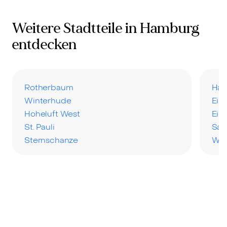
Weitere Stadtteile in Hamburg
entdecken
Rotherbaum
Har
Winterhude
Eil
Hoheluft West
Eid
St. Pauli
San
Sternschanze
Wel