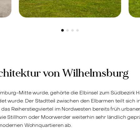
Hamburg-Wilhelmsburg, 21109 -
H
1.090.000 €
V
Designhaus der Zukunft
am Inselpark
z
F
chitektur von Wilhelmsburg
amburg-Mitte wurde, gehörte die Elbinsel zum Südbezirk H
wurde. Der Stadtteil zwischen den Elbarmen teilt sich in
s Reiherstiegviertel im Nordwesten bereits früh urbanen 
wie Stillhorn oder Moorwerder weiterhin sehr ländlich gepr
t modernen Wohnquartieren ab.