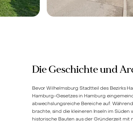
g, 21109 -
Hamburg-Wilhelmsburg, 21107 -
Verkauft
Klein aber fein:
s in
Kapitalanlage in
Wilhelmsburg!
Die Geschichte und Ar
Bevor Wilhelmsburg Stadtteil des Bezirks H
Hamburg-Gesetzes in Hamburg eingemeindet 
abwechslungsreiche Bereiche auf: Während da
brachte, sind die kleineren Inseln im Süden 
historische Bauten aus der Gründerzeit mi