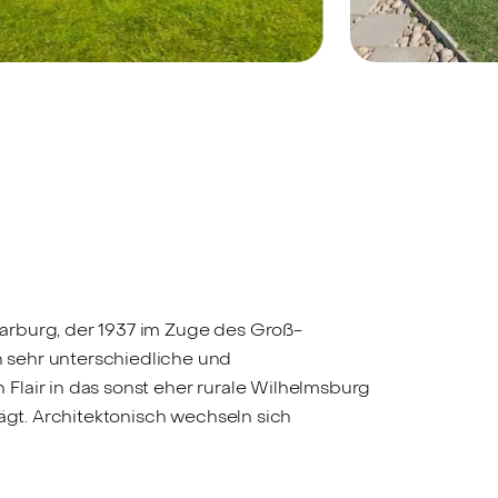
amburg-Wilhelmsburg, 21107 -
Hamburg-Wilh
erkauft
Verkauft
Aufbruchstimmung: Ihr
Kompakt
ukünftiger
Einfamili
amilientraum in
Wilhelms
Hamburg-
Wilhelmsburg
arburg, der 1937 im Zuge des Groß-
 sehr unterschiedliche und
Flair in das sonst eher rurale Wilhelmsburg
ägt. Architektonisch wechseln sich