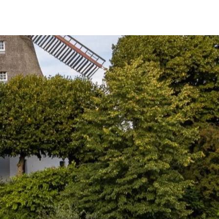
fen
Standorte
Karriere
Ratgeber