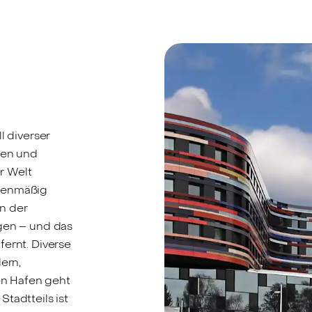
l diverser
ben und
r Welt
chenmäßig
n der
igen – und das
fernt. Diverse
ern,
n Hafen geht
tadtteils ist