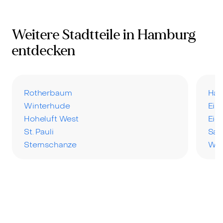
Weitere Stadtteile in Hamburg
entdecken
Rotherbaum
Har
Winterhude
Eil
Hoheluft West
Eid
St. Pauli
San
Sternschanze
Wel