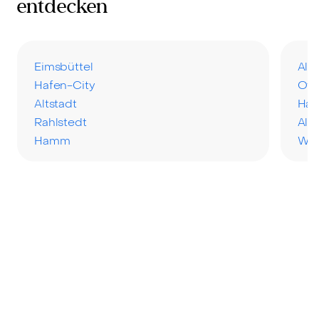
entdecken
Eimsbüttel
Alt
Hafen-City
Ott
Altstadt
Har
Rahlstedt
Als
Hamm
Wa