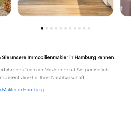
Hamburg-Bramfeld, 22175 -
H
342.000 €
6
Kapitalanlage mit
Qualität – Modernisierte
 Sie unsere Immobilienmakler in Hamburg kennen
Dachgeschosswohnung
erfahrenes Team an Maklern berät Sie persönlich
mit Kamin und West-
mpetent direkt in Ihrer Nachbarschaft.
Dachterrasse
 Makler in Hamburg