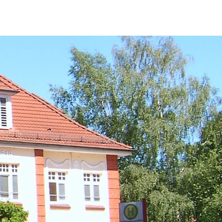
fen
Standorte
Karriere
Ratgeber