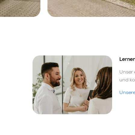
2179 -
Bramfeld, 22175 -
Verkauft
Charmantes
Wohnung
Einfamilienhaus mit
Garten in Bramfeld
Lernen
Unser 
und ko
Unsere