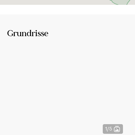
benachbarten Grindelviertel zu schönen Abenden
mit Freunden und Familie einladen.
Nur wenige Gehminuten entfernt ist der Bahnhof
Grundrisse
Dammtor gelegen - von dort fährt neben den S-
Bahnen auch der Fernverkehr. Von hier aus
erreichen Sie den Hamburger Hauptbahnhof in
lediglich fünf Minuten. Über die nahegelegene
Busstation "Universität/Staatsbibliothek" erreichen
Sie Eimsbüttel und Eppendorf ebenfalls problemlos
in wenigen Minuten mit den Linien 4 oder 5.