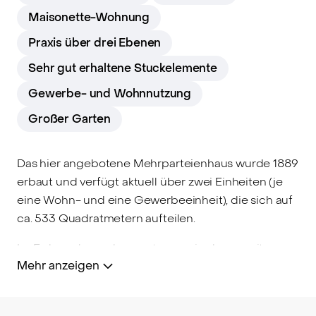
Maisonette-Wohnung
Praxis über drei Ebenen
Sehr gut erhaltene Stuckelemente
Gewerbe- und Wohnnutzung
Großer Garten
Das hier angebotene Mehrparteienhaus wurde 1889
erbaut und verfügt aktuell über zwei Einheiten (je
eine Wohn- und eine Gewerbeeinheit), die sich auf
ca. 533 Quadratmetern aufteilen.
Im Erdgeschoss, dem ersten sowie dem zweiten
Mehr anzeigen
Obergeschoss befindet sich eine vermietete Praxis.
Diese ist bis zum 31.12.2025 vermietet und verfügt
über eine Fläche von ca. 315 Quadratmeter. Im