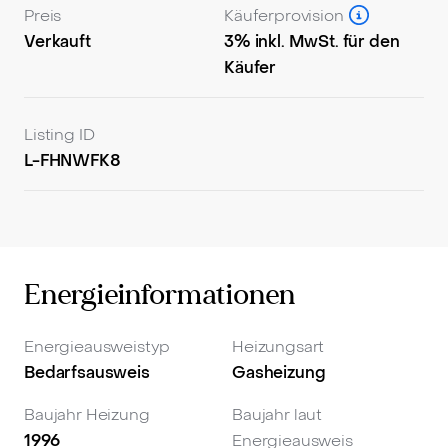
Grundstück. Dieses ist nach Nordosten ausgerichtet
Preis
Käuferprovision
und durch den länglichen Schnitt den ganzen Tag
Verkauft
3% inkl. MwSt. für den
nutzbar.
Käufer
Listing ID
L-FHNWFK8
Energieinformationen
Energieausweistyp
Heizungsart
Bedarfsausweis
Gasheizung
Baujahr Heizung
Baujahr laut
1996
Energieausweis