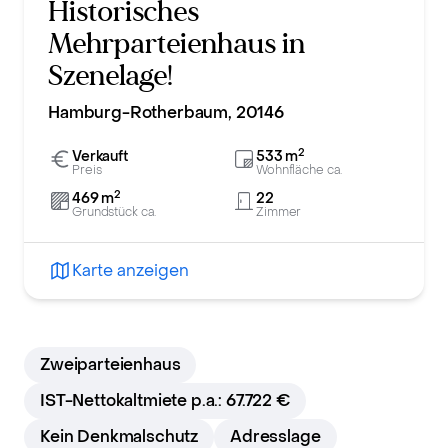
Historisches
Mehrparteienhaus in
Szenelage!
Hamburg-Rotherbaum, 20146
2
Verkauft
533
m
Preis
Wohnfläche ca.
2
469
m
22
Grundstück ca.
Zimmer
Karte anzeigen
Zweiparteienhaus
IST-Nettokaltmiete p.a.: 67.722 €
Kein Denkmalschutz
Adresslage