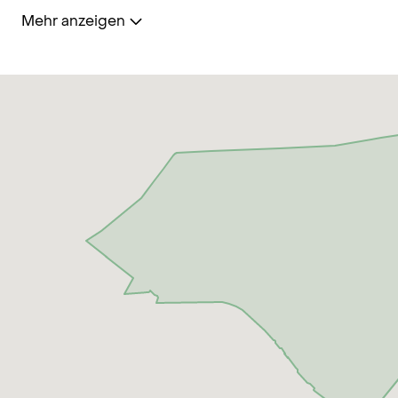
zählt dieser Stadtteil zu den gefragtesten der
Mehr anzeigen
Hansestadt. Die Universität Hamburg ist nur wenige
Minuten entfernt und schnell erreichbar. Ebenso
sind die Hamburger Innenstadt, die einzigartige
Grünanlage „Planten un Bloom“ sowie die urbane
Sternschanze und das Messegelände unweit
gelegen. Ein einzigartiger Blick geht vom
Wasserturm im Schanzenpark mit dessen
renommierten Mövenpick Hotel bis zum rund 275
Meter hohen Heinrich-Hertz-Turm.
Für eine ausgiebige Jogging- oder Spazierrunde
erreichen Sie die Alster in ca. 15 Minuten. Dieser
Stadtteil bildet die perfekte Mischung aus jungen
Studierenden und einem gehobenen Wohnviertel.
Besonders sind neben den zahlreichen
Einkaufsmöglichkeiten auch die vielfältigen
Restaurants und Kneipen, welche besonders im