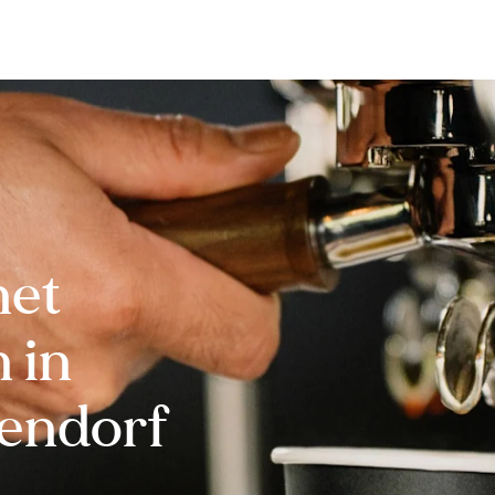
Bewerten
Verkaufen
Kau
net
 in
endorf