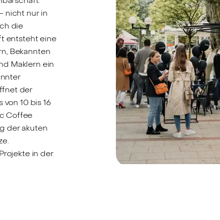
hbarschaft.”
 nicht nur in
ch die
t entsteht eine
rn, Bekannten
nd Maklern ein
nnter
fnet der
 von 10 bis 16
c Coffee
g der akuten
ze.
Projekte in der