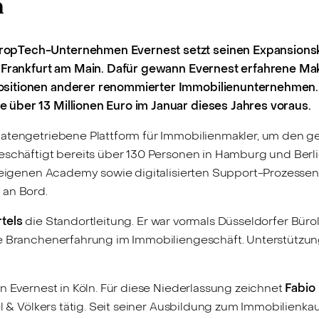
n
opTech-Unternehmen Evernest setzt seinen Expansionskur
nd Frankfurt am Main. Dafür gewann Evernest erfahrene Ma
ositionen anderer renommierter Immobilienunternehmen. 
über 13 Millionen Euro im Januar dieses Jahres voraus.
datengetriebene Plattform für Immobilienmakler, um den g
eschäftigt bereits über 130 Personen in Hamburg und Berlin
r eigenen Academy sowie digitalisierten Support-Prozessen
 an Bord.
rtels
die Standortleitung. Er war vormals Düsseldorfer Bürol
re Branchenerfahrung im Immobiliengeschäft. Unterstützu
n Evernest in Köln. Für diese Niederlassung zeichnet
Fabio 
gel & Völkers tätig. Seit seiner Ausbildung zum Immobilien