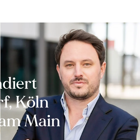
Bewerten
Verkaufen
Kau
diert
f, Köln
 am Main