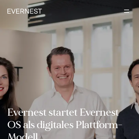
Inhalt
springen
Evernest startet Evernest
OS als digitales Plattform-
Modell