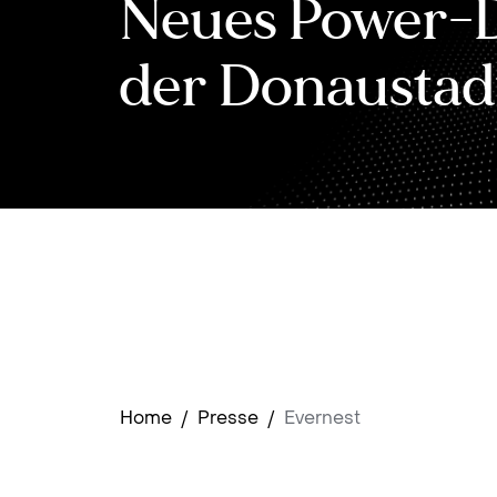
Neues Power-D
der Donaustad
Home
/
Presse
/
Evernest