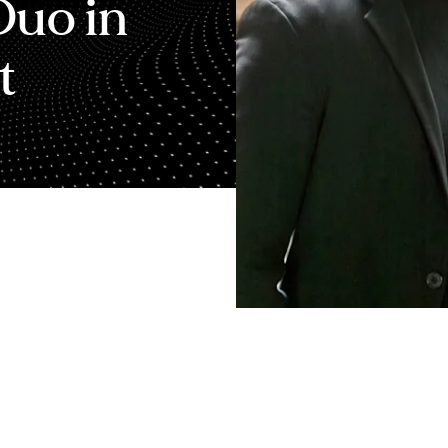
uo in
t