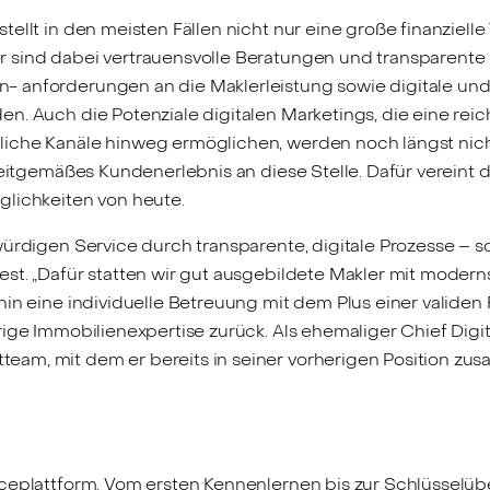
ellt in den meisten Fällen nicht nur eine große finanziell
sind dabei vertrauensvolle Beratungen und transparente Pr
- anforderungen an die Maklerleistung sowie digitale un
n. Auch die Potenziale digitalen Marketings, die eine rei
iche Kanäle hinweg ermöglichen, werden noch längst nich
zeitgemäßes Kundenerlebnis an diese Stelle. Dafür vereint 
glichkeiten von heute.
rdigen Service durch transparente, digitale Prozesse – so w
st. „Dafür statten wir gut ausgebildete Makler mit moder
hin eine individuelle Betreuung mit dem Plus einer valide
ige Immobilienexpertise zurück. Als ehemaliger Chief Digital
am, mit dem er bereits in seiner vorherigen Position zu
iceplattform. Vom ersten Kennenlernen bis zur Schlüsselüb