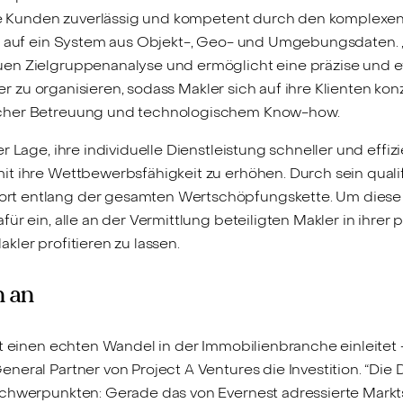
ihre Kunden zuverlässig und kompetent durch den komplexen
t auf ein System aus Objekt-, Geo- und Umgebungsdaten. „D
n Zielgruppenanalyse und ermöglicht eine präzise und eff
hter zu organisieren, sodass Makler sich auf ihre Klienten ko
icher Betreuung und technologischem Know-how.
r Lage, ihre individuelle Dienstleistung schneller und effi
t ihre Wettbewerbsfähigkeit zu erhöhen. Durch sein qualif
t entlang der gesamten Wertschöpfungskette. Um diese Qu
ür ein, alle an der Vermittlung beteiligten Makler in ihrer
ler profitieren zu lassen.
n an
t einen echten Wandel in der Immobilienbranche einleitet -
eral Partner von Project A Ventures die Investition. “Die 
schwerpunkten: Gerade das von Evernest adressierte Mark