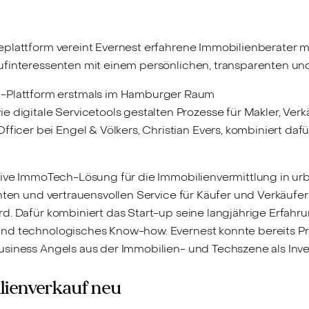
eplattform vereint Evernest erfahrene Immobilienberater m
ufinteressenten mit einem persönlichen, transparenten u
h-Plattform erstmals im Hamburger Raum
 digitale Servicetools gestalten Prozesse für Makler, Verk
ficer bei Engel & Völkers, Christian Evers, kombiniert daf
ative ImmoTech-Lösung für die Immobilienvermittlung in u
enten und vertrauensvollen Service für Käufer und Verkäufe
d. Dafür kombiniert das Start-up seine langjährige Erfahr
nd technologisches Know-how. Evernest konnte bereits Pr
usiness Angels aus der Immobilien- und Techszene als Inv
ilienverkauf neu