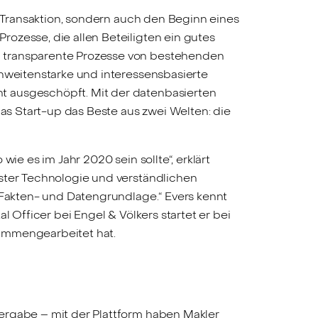
e Transaktion, sondern auch den Beginn eines
ozesse, die allen Beteiligten ein gutes
d transparente Prozesse von bestehenden
chweitenstarke und interessensbasierte
t ausgeschöpft. Mit der datenbasierten
das Start-up das Beste aus zwei Welten: die
ie es im Jahr 2020 sein sollte“, erklärt
nster Technologie und verständlichen
n Fakten- und Datengrundlage.“ Evers kennt
 Officer bei Engel & Völkers startet er bei
sammengearbeitet hat.
ergabe – mit der Plattform haben Makler