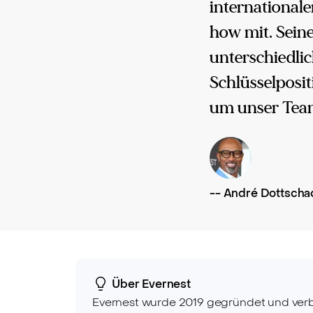
international
how mit. Seine
unterschiedli
Schlüsselposit
um unser Team
--
André Dottscha
Über Evernest
Evernest wurde 2019 gegründet und verbi