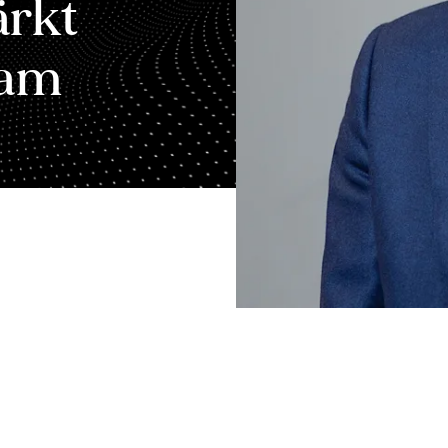
ärkt
eam