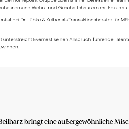
i der homepoint Gruppe übernahm er bereits eine Teamleit
enhäusernund Wohn- und Geschäftshäusern mit Fokus auf A
ential bei Dr. Lübke & Kelber als Transaktionsberater für
eit unterstreicht Evernest seinen Anspruch, führende Talen
ewinnen.
Beilharz bringt eine außergewöhnliche Mis