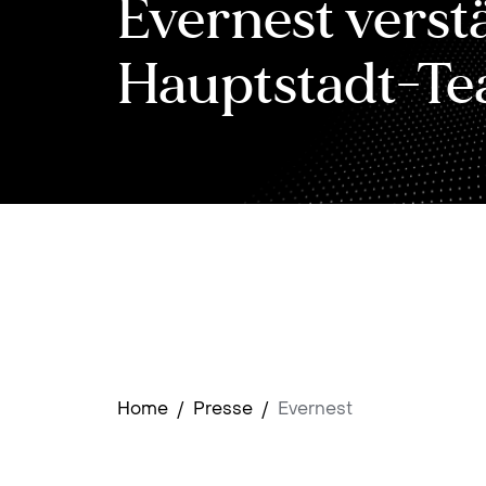
Evernest verst
Hauptstadt-T
Home
/
Presse
/
Evernest