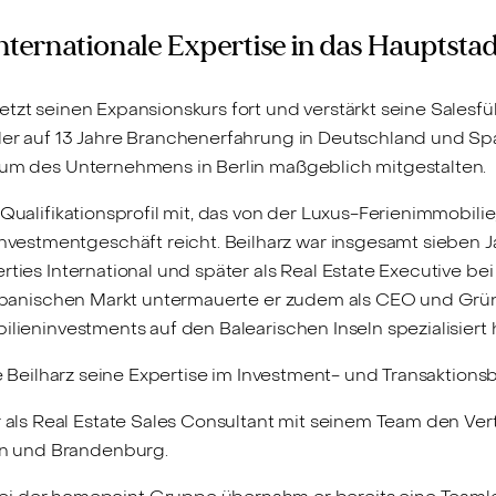
internationale Expertise in das Hauptst
setzt seinen Expansionskurs fort und verstärkt seine Sale
der auf 13 Jahre Branchenerfahrung in Deutschland und Spani
stum des Unternehmens in Berlin maßgeblich mitgestalten.
 Qualifikationsprofil mit, das von der Luxus-Ferienimmobilie
stmentgeschäft reicht. Beilharz war insgesamt sieben Jahr
rties International und später als Real Estate Executive be
en spanischen Markt untermauerte er zudem als CEO und Grü
ilieninvestments auf den Balearischen Inseln spezialisiert 
te Beilharz seine Expertise im Investment- und Transaktions
er als Real Estate Sales Consultant mit seinem Team den V
lin und Brandenburg.