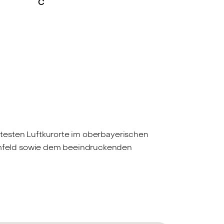
C
testen Luftkurorte im oberbayerischen
umfeld sowie dem beeindruckenden
äglichen Bedarfs, Restaurants, Cafés, Ärzte,
die Nähe zur Natur mit zahlreichen