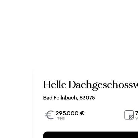
Helle Dachgeschoss
Bad Feilnbach, 83075
295.000 €
Preis
W