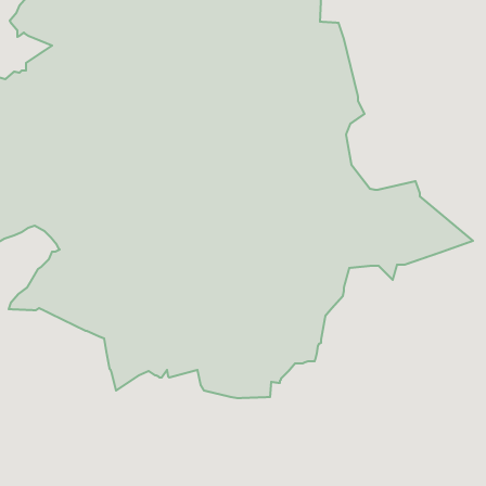
iebhaber, Ruhesuchende sowie Ferienwohnungsnutzer. Die Reg
ountainbiken im Sommer bis hin zu den nahegelegenen Sk
 sind schnell erreichbar.
 A8 München–Salzburg erreichen Sie die Städte Rosenhei
sowohl als dauerhafter Wohnsitz als auch ideal als Zweit- 