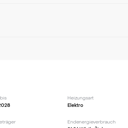
en Luftkurort Bad Feilnbach
osslage, herrlichem Alpen-Flair, durchdachtem Grundriss 
 Gelegenheit auf dem Immobilienmarkt in Bad Feilnbach. Ob
anlage – diese Wohnung bietet eine höchst attraktive Grund
gungstermin und lassen Sie sich vom Charme und den unzä
 bis
Heizungsart
.2028
Elektro
eträger
Endenergieverbrauch
2