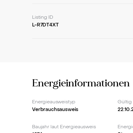
Ruhige, naturnahe Lage im aufstrebend
Die Kombination aus weitläufiger Dachgesch
Listing ID
Immobilie zu einer besonders interessanten
L-R7DT4XT
Feriendomizil oder als langfristige Kapital
Lage.
Vereinbaren Sie noch heute einen Besichti
begeistern!
Energieinformationen
Energieausweistyp
Gültig
Verbrauchsausweis
22.10
Baujahr laut Energieausweis
Energi