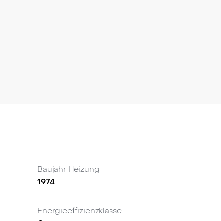
und Tiefgaragenstellplatz macht diese
 zur Eigennutzung, als privates
lage für nachhaltigen Wohnwert in gefragter
hligen Möglichkeiten dieses Objekts
Baujahr Heizung
1974
Energieeffizienzklasse