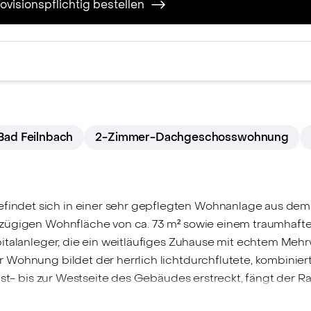
ovisionspflichtig bestellen
Bad Feilnbach
2-Zimmer-Dachgeschosswohnung
det sich in einer sehr gepflegten Wohnanlage aus dem Ja
zügigen Wohnfläche von ca. 73 m² sowie einem traumhaften
italanleger, die ein weitläufiges Zuhause mit echtem Mehr
 Wohnung bildet der herrlich lichtdurchflutete, kombinie
 Ost- bis zur Westseite des Gebäudes erstreckt, fängt der 
ckzugsort – perfekt für entspannte Stunden, einen gemütl