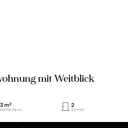
wohnung mit Weitblick
2
73
m
2
ohnfläche ca.
Zimmer