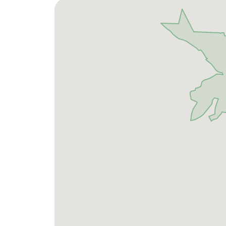
Besonders attraktiv ist die Lage für Naturl
Freizeitmöglichkeiten – von Wandern und M
sowie zahlreiche Ausflugsziele in Oberbayern
Durch die gute Anbindung an die Autobahn
kurzer Zeit. Somit eignet sich der Standort 