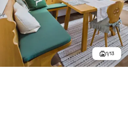
1
/
13