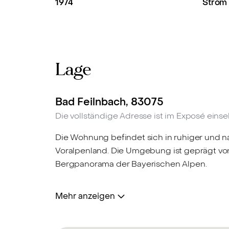
1974
Strom
Lage
Bad Feilnbach, 83075
Die vollständige Adresse ist im Exposé einse
Die Wohnung befindet sich in ruhiger und n
Voralpenland. Die Umgebung ist geprägt v
Bergpanorama der Bayerischen Alpen.
Bad Feilnbach verbindet ländliche Idylle mit 
Mehr anzeigen
Apotheken sowie weitere Einrichtungen sind
Wander- und Radwegen direkt vor der Haust