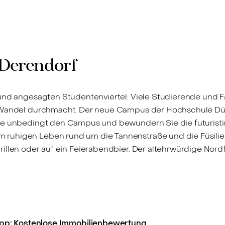
289.000 €
2
m
Standortstarke 4-
A
Zimmer-Wohnung mit
i
nachhaltigem
v
Derendorf
Wertpotenzial WE02
*Erbpacht*
 und angesagten Studentenviertel: Viele Studierende und F
n Wandel durchmacht. Der neue Campus der Hochschule Düs
ie unbedingt den Campus und bewundern Sie die futuristisc
ruhigen Leben rund um die Tannenstraße und die Füsiliers
illen oder auf ein Feierabendbier. Der altehrwürdige Nordf
pp: Kostenlose Immobilienbewertung