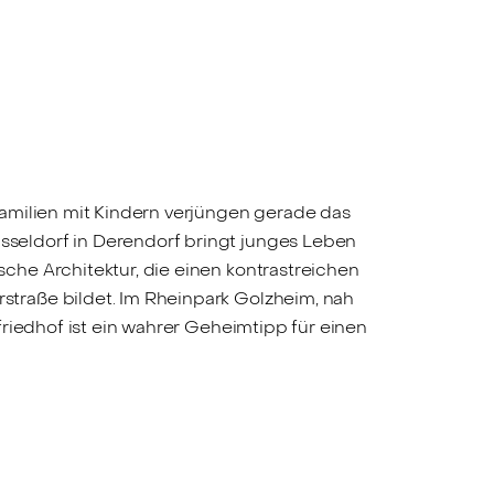
89.000 €
299.000 €
ttraktive Kapitalanlage
Schöne 3
n begehrter Wohnlage
Wohnung 
on Düsseldorf-
Derendo
Derendorf WE11
*Erbpach
*Erbpacht*
amilien mit Kindern verjüngen gerade das
seldorf in Derendorf bringt junges Leben
he Architektur, die einen kontrastreichen
traße bildet. Im Rheinpark Golzheim, nah
riedhof ist ein wahrer Geheimtipp für einen