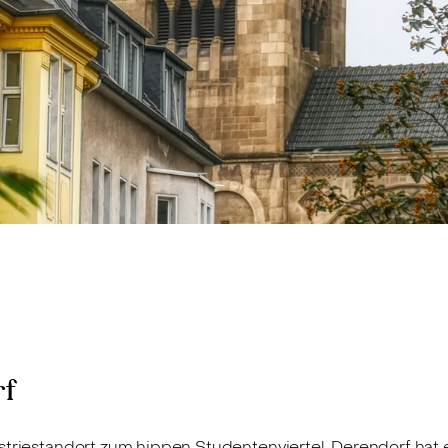
rf
ustriestandort zum hippen Studentenviertel. Derendorf h