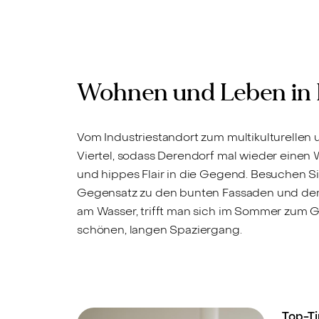
Verkauft
mütliche
Wohnung mit Balkon i
nung in
Herzen von Derendorf
"
Wohnen und Leben in 
Vom Industriestandort zum multikulturellen
Viertel, sodass Derendorf mal wieder eine
und hippes Flair in die Gegend. Besuchen S
Gegensatz zu den bunten Fassaden und dem 
am Wasser, trifft man sich im Sommer zum Gr
schönen, langen Spaziergang.
Top-Ti