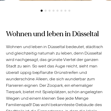
Düsseldorf-Düsseltal, 40237 -
D
1.760.000 €
7
Luxus neu definiert –
Z
Exklusive Maisonette mit
k
Wohnen und leben in Düsseltal
einzigartigem
Gartenparadies
Wohnen und leben in Düsseltal bedeutet, städtisch
und gleichzeitig naturnah zu leben, denn Düsseltal
wird nachgesagt, das grünste Viertel der ganzen
Stadt zu sein. So weit das Auge reicht, sieht man
überall üppig bepflanzte Grünstreifen und
wunderschöne Alleen, die sich wunderbar zum
Flanieren eignen. Der Zoopark, ein ehemaliger
Tierpark, bietet mit Spielplätzen, schön angelegten
Wegen und einem kleinen See jede Menge
Familienspaß! Das wohl bekannteste Gebäude des