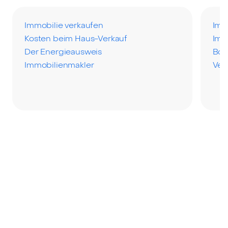
Immobilie verkaufen
Imm
Kosten beim Haus-Verkauf
Imm
Der Energieausweis
Bod
Immobilienmakler
Ver