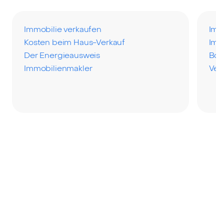
Immobilie verkaufen
Imm
Kosten beim Haus-Verkauf
Imm
Der Energieausweis
Bod
Immobilienmakler
Ver