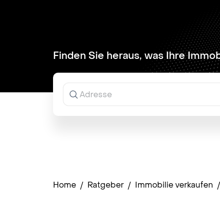
Finden Sie heraus, was Ihre Immobi
Ergebnisse
werden
während
der
Eingabe
angezeigt.
Home
/
Ratgeber
/
Immobilie verkaufen