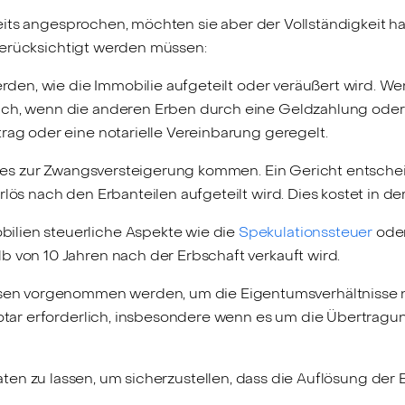
eits angesprochen, möchten sie aber der Vollständigkeit h
berücksichtigt werden müssen:
erden, wie die Immobilie aufgeteilt oder veräußert wird. W
ich, wenn die anderen Erben durch eine Geldzahlung oder
rag oder eine notarielle Vereinbarung geregelt.
nn es zur Zwangsversteigerung kommen. Ein Gericht entsche
rlös nach den Erbanteilen aufgeteilt wird. Dies kostet in de
lien steuerliche Aspekte wie die
Spekulationssteuer
ode
 von 10 Jahren nach der Erbschaft verkauft wird.
 vorgenommen werden, um die Eigentumsverhältnisse nac
 Notar erforderlich, insbesondere wenn es um die Übertrag
beraten zu lassen, um sicherzustellen, dass die Auflösung d