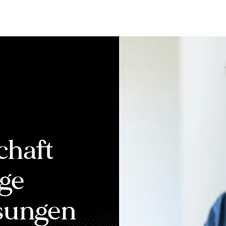
Bewerten
Verkaufen
Kau
chaft
ige
ösungen