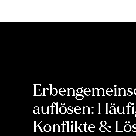
Inhalt
springen
Erbengemeins
auflösen: Häuf
Konflikte & L