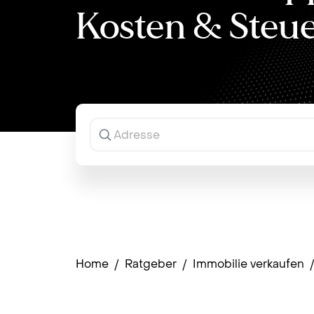
Kosten & Steu
Ergebnisse
werden
während
der
Eingabe
angezeigt.
Home
/
Ratgeber
/
Immobilie verkaufen