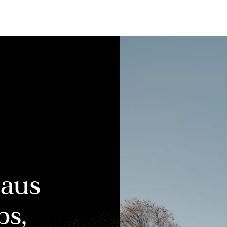
Bewerten
Verkaufen
Kau
haus
ps,