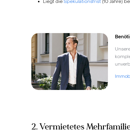
Liegt die
Spekulationsfrist
(10 Jahre) be
Benöti
Unsere
komple
unverb
Immobi
2. Vermietetes Mehrfamilie