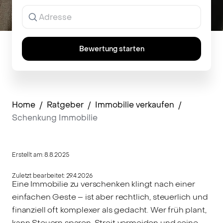
Ergebnisse
werden
während
der
Eingabe
Bewertung starten
angezeigt.
Home
/
Ratgeber
/
Immobilie verkaufen
/
Schenkung Immobilie
Erstellt am:
8.8.2025
Zuletzt bearbeitet:
29.4.2026
Eine Immobilie zu verschenken klingt nach einer
einfachen Geste – ist aber rechtlich, steuerlich und
finanziell oft komplexer als gedacht. Wer früh plant,
kann Steuern sparen, Streit vermeiden und seine