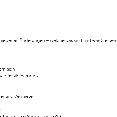
iedenen Änderungen – welche das sind und was Sie beaac
rn sich
lerservices zurück
ter und Vermieter
d
ür serielles Sanieren in 2023