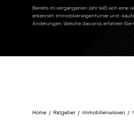
Bereits im vergangenen Jahr ließ sich eine v
erkennen. Immobilieneigentümer und -käufe
Änderungen. Welche das sind, erfahren Sie h
Home
/
Ratgeber
/
Immobilienwissen
/