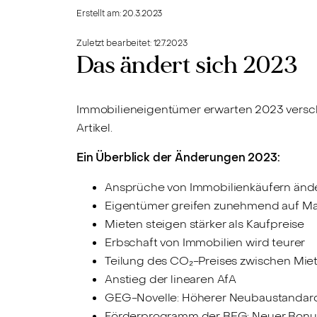
Erstellt am:
20.3.2023
Zuletzt bearbeitet:
12.7.2023
Das ändert sich 2023
Immobilieneigentümer erwarten 2023 versch
Artikel.
Ein Überblick der Änderungen 2023:
Ansprüche von Immobilienkäufern ände
Eigentümer greifen zunehmend auf Mak
Mieten steigen stärker als Kaufpreise
Erbschaft von Immobilien wird teurer
Teilung des CO₂-Preises zwischen Mie
Anstieg der linearen AfA
GEG-Novelle: Höherer Neubaustandar
Förderprogramm der BEG: Neuer Bonus f