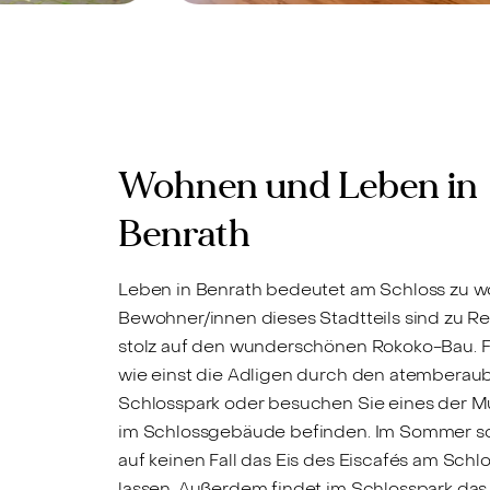
0597 -
Düsseldorf-Benrath, 40597 -
Verkauft
ete 4-
Großzügige
ung in
Terrassenwohnung in
Wohnen und Leben in
Benrath
Benrath
Leben in Benrath bedeutet am Schloss zu w
Bewohner/innen dieses Stadtteils sind zu R
stolz auf den wunderschönen Rokoko-Bau. F
wie einst die Adligen durch den atembera
Schlosspark oder besuchen Sie eines der Mu
im Schlossgebäude befinden. Im Sommer sol
auf keinen Fall das Eis des Eiscafés am Sch
lassen. Außerdem findet im Schlosspark das 