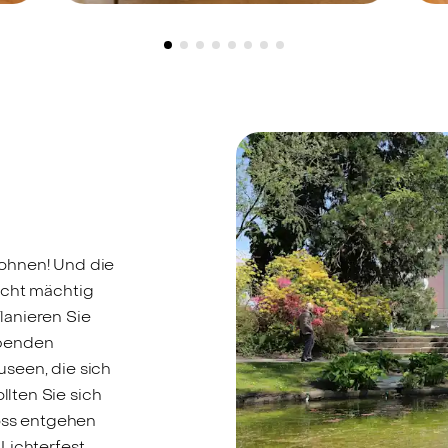
Düsseldorf-Benrath, 40597 -
D
740.000 €
2
Viel Platz für neue
R
Wohnideen -
Freistehendes
m
Einfamilienhaus in
K
Benrath
E
ohnen! Und die
echt mächtig
lanieren Sie
ubenden
seen, die sich
lten Sie sich
loss entgehen
Lichterfest